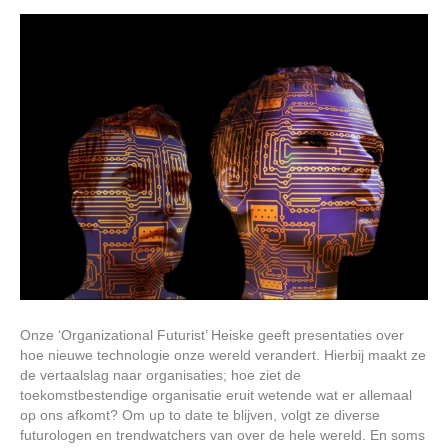
Onze ‘Organizational Futurist’ Heiske geeft presentaties over
hoe nieuwe technologie onze wereld verandert. Hierbij maakt ze
de vertaalslag naar organisaties; hoe ziet de
toekomstbestendige organisatie eruit wetende wat er allemaal
op ons afkomt? Om up to date te blijven, volgt ze diverse
futurologen en trendwatchers van over de hele wereld. En soms