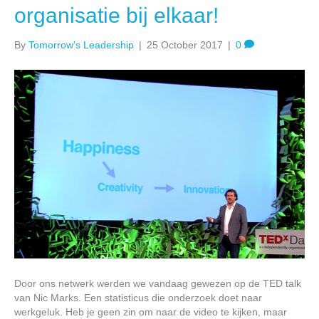
organisatie bij elkaar!
By
Tomorrow's Leadership
|
25 October 2017
|
0
Door ons netwerk werden we vandaag gewezen op de TED talk
van Nic Marks. Een statisticus die onderzoek doet naar
werkgeluk. Heb je geen zin om naar de video te kijken, maar