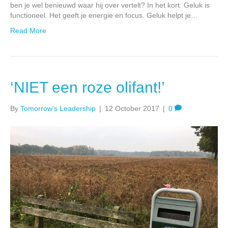
ben je wel benieuwd waar hij over vertelt? In het kort: Geluk is
functioneel. Het geeft je energie en focus. Geluk helpt je…
Read More
‘NIET een roze olifant!’
By
Tomorrow's Leadership
|
12 October 2017
|
0