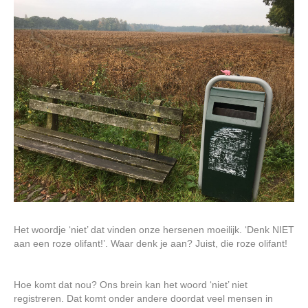
Het woordje ‘niet’ dat vinden onze hersenen moeilijk. ‘Denk NIET
aan een roze olifant!’. Waar denk je aan? Juist, die roze olifant!
Hoe komt dat nou? Ons brein kan het woord ‘niet’ niet
registreren. Dat komt onder andere doordat veel mensen in