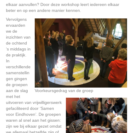
elkaar aanvullen? Door deze workshop leert iedereen elkaar
beter en op een andere manier kennen.
Vervolgens
ervaarden
we de
inzichten van
de ochtend
‘s middags in
de praktijk.
In
verschillende
samenstellin
gen gingen
de groepen
aan de slag
Voorkeursgedrag van de groep
met het
uitvoeren van vrijwilligerswerk
gefaciliteerd door ‘Samen
voor Eindhoven’. De groepen
waren al snel aan het gissen:
zijn we bij elkaar gezet omdat
we allemaal hetzelfde zijn of